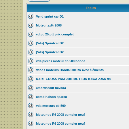
Topics
Vend sprint car D1
Moteur zx6r 2008
vd pc 25 ptt prix complet
[Vds] Sprintcar D2
[Vds] Sprintcar D2
vds pieces moteur cb 500 honda
Vends moteurs Honda 600 RR avec élèments
KART CROSS PRM 2001 MOTEUR KAWA ZX6R 98
amortisseur nevada
combinaison sparco
vds moteurs cb 500
Moteur de R6 2008 complet neuf
Moteur de R6 2008 complet neuf