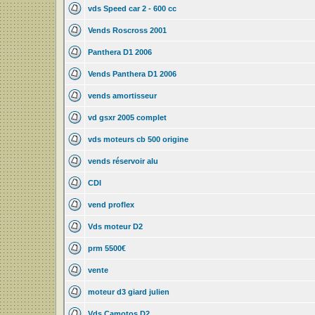
vds Speed car 2 - 600 cc
Vends Roscross 2001
Panthera D1 2006
Vends Panthera D1 2006
vends amortisseur
vd gsxr 2005 complet
vds moteurs cb 500 origine
vends réservoir alu
CDI
vend proflex
Vds moteur D2
prm 5500€
vente
moteur d3 giard julien
Vds Camotos D2