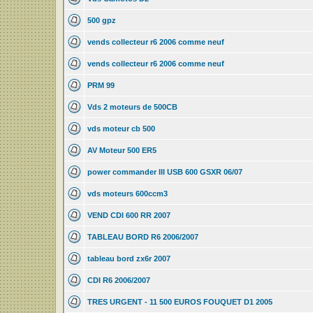
500 gpz
vends collecteur r6 2006 comme neuf
vends collecteur r6 2006 comme neuf
PRM 99
Vds 2 moteurs de 500CB
vds moteur cb 500
AV Moteur 500 ER5
power commander III USB 600 GSXR 06/07
vds moteurs 600ccm3
VEND CDI 600 RR 2007
TABLEAU BORD R6 2006/2007
tableau bord zx6r 2007
CDI R6 2006/2007
TRES URGENT - 11 500 EUROS FOUQUET D1 2005