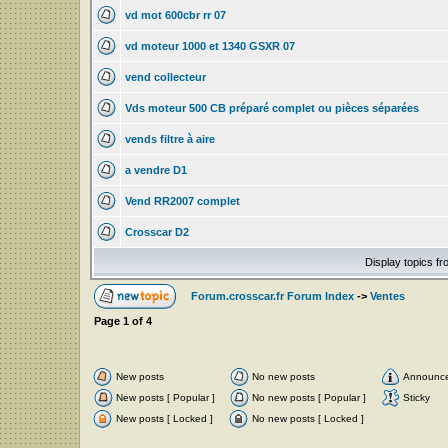
vd mot 600cbr rr 07
vd moteur 1000 et 1340 GSXR 07
vend collecteur
Vds moteur 500 CB préparé complet ou pièces séparées
vends filtre à aire
a vendre D1
Vend RR2007 complet
Crosscar D2
Display topics f
Forum.crosscar.fr Forum Index
->
Ventes
Page
1
of
4
New posts
No new posts
Announc
New posts [ Popular ]
No new posts [ Popular ]
Sticky
New posts [ Locked ]
No new posts [ Locked ]