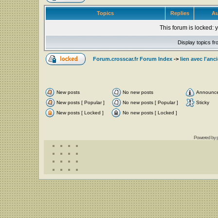
Topics
Replies
Au
This forum is locked: y
Display topics f
Forum.crosscar.fr Forum Index
->
lien avec l'an
New posts
No new posts
Announc
New posts [ Popular ]
No new posts [ Popular ]
Sticky
New posts [ Locked ]
No new posts [ Locked ]
Powered by