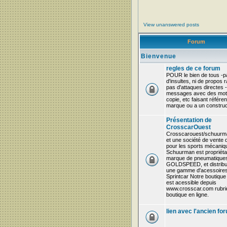
View unanswered posts
Forum
Bienvenue
regles de ce forum
POUR le bien de tous -p
d'insultes, ni de propos r
pas d'attaques directes 
messages avec des mots
copie, etc faisant référe
marque ou a un construc
Présentation de
CrosscarOuest
Crosscarouest/schuurm
et une société de vente 
pour les sports mécaniq
Schuurman est propriétai
marque de pneumatique
GOLDSPEED, et distribu
une gamme d'acessoires
Sprintcar Notre boutique 
est acessible depuis
www.crosscar.com rubri
boutique en ligne.
lien avec l'ancien fo