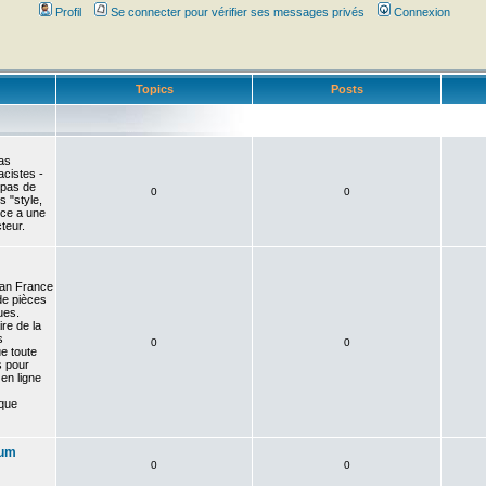
Profil
Se connecter pour vérifier ses messages privés
Connexion
Topics
Posts
as
acistes -
-pas de
0
0
 "style,
nce a une
teur.
an France
de pièces
ues.
re de la
s
0
0
e toute
 pour
en ligne
que
rum
0
0