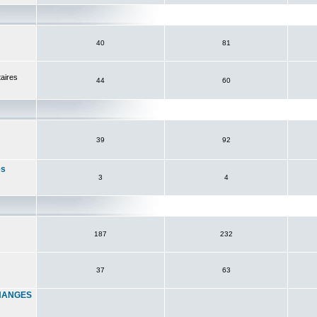
s
40
81
aires
44
60
39
92
es
3
4
187
232
37
63
HANGES