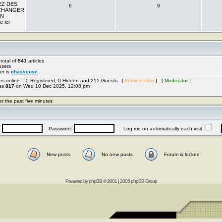
EZ DES
6
9
ECHANGER
EN
 ici
total of
541
articles
users
er is
chasseuse
rs online :: 0 Registered, 0 Hidden and 215 Guests [
Administrator
] [
Moderator
]
was
817
on Wed 10 Dec 2025, 12:08 pm
er the past five minutes
:
Password:
Log me on automatically each visit
New posts
No new posts
Forum is locked
Powered by
phpBB
© 2001 | 2005 phpBB Group