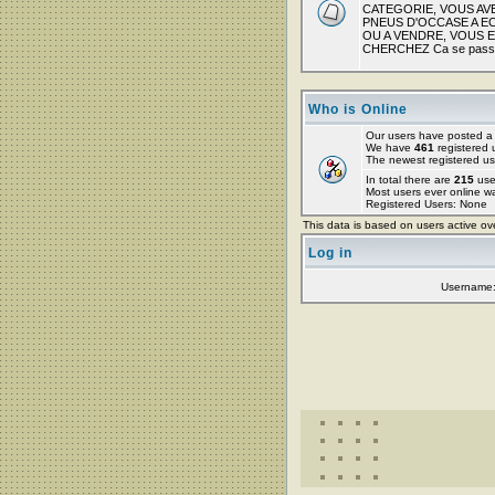
CATEGORIE, VOUS AV
PNEUS D'OCCASE A 
OU A VENDRE, VOUS 
CHERCHEZ Ca se passe
Who is Online
Our users have posted a 
We have
461
registered 
The newest registered us
In total there are
215
use
Most users ever online 
Registered Users: None
This data is based on users active ov
Log in
Username