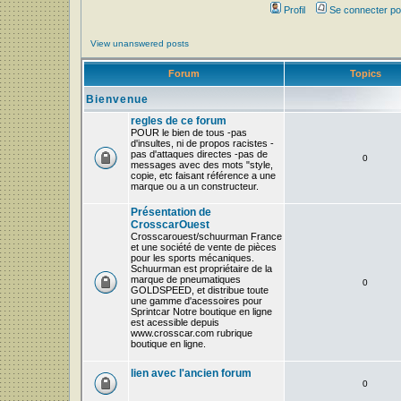
Profil
Se connecter po
View unanswered posts
Forum
Topics
Bienvenue
regles de ce forum
POUR le bien de tous -pas
d'insultes, ni de propos racistes -
pas d'attaques directes -pas de
0
messages avec des mots "style,
copie, etc faisant référence a une
marque ou a un constructeur.
Présentation de
CrosscarOuest
Crosscarouest/schuurman France
et une société de vente de pièces
pour les sports mécaniques.
Schuurman est propriétaire de la
marque de pneumatiques
0
GOLDSPEED, et distribue toute
une gamme d'acessoires pour
Sprintcar Notre boutique en ligne
est acessible depuis
www.crosscar.com rubrique
boutique en ligne.
lien avec l'ancien forum
0