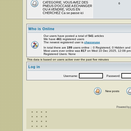
CATEGORIE, VOUS AVEZ DES
6
PNEUS D'OCCASE A ECHANGER
OU A VENDRE, VOUS EN
CHERCHEZ Ca se passe ici
Who is Online
Our users have posted a total of
541
articles
We have
461
registered users
The newest registered user is
chasseuse
In total there are
199
users online :: 0 Registered, 0 Hidden a
Most users ever online was
817
on Wed 10 Dec 2025, 12:08 pm
Registered Users: None
This data is based on users active over the past five minutes
Log in
Username:
Password:
New posts
Powered by