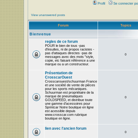
Profil
Se connecter po
View unanswered posts
Forum
Topics
Bienvenue
regles de ce forum
POUR le bien de tous -pas
d'insultes, ni de propos racistes -
pas d'attaques directes -pas de
0
messages avec des mots "style,
copie, etc faisant référence a une
marque ou a un constructeur.
Présentation de
CrosscarOuest
Crosscarouest/schuurman France
et une société de vente de pièces
pour les sports mécaniques.
Schuurman est propriétaire de la
marque de pneumatiques
0
GOLDSPEED, et distribue toute
une gamme d'acessoires pour
Sprintcar Notre boutique en ligne
est acessible depuis
www.crosscar.com rubrique
boutique en ligne.
lien avec l'ancien forum
0