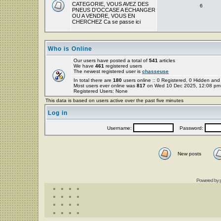
CATEGORIE, VOUS AVEZ DES
6
PNEUS D'OCCASE A ECHANGER
OU A VENDRE, VOUS EN
CHERCHEZ Ca se passe ici
Who is Online
Our users have posted a total of
541
articles
We have
461
registered users
The newest registered user is
chasseuse
In total there are
180
users online :: 0 Registered, 0 Hidden a
Most users ever online was
817
on Wed 10 Dec 2025, 12:08 pm
Registered Users: None
This data is based on users active over the past five minutes
Log in
Username:
Password:
New posts
Powered by