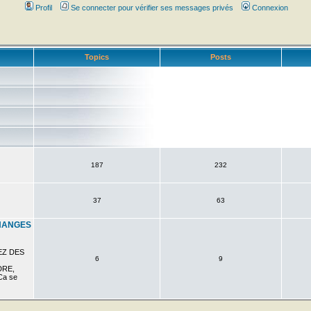
Profil
Se connecter pour vérifier ses messages privés
Connexion
Topics
Posts
s
187
232
37
63
HANGES
EZ DES
6
9
DRE,
a se