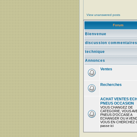
View unanswered posts
Forum
Bienvenue
discussion commentaire
technique
Annonces
Ventes
Recherches
ACHAT VENTES EC
PNEUS OCCASION
VOUS CHANGEZ DE
CATEGORIE, VOUS AV
PNEUS D'OCCASE A
ECHANGER OU A VEN
VOUS EN CHERCHEZ C
passe ici